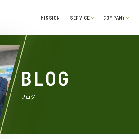
MISSION
SERVICE
COMPANY
ー
ご挨拶
システムソリューション
スキル
役員紹介
インタビュー
沿革
LABO型開発
アクセス
SDGs
受託開
BLOG
ブログ