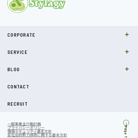
MISSION
CORPORATE
COMPANY
SDGs
システムソリューション
SERVICE
NEWS
カルチャー
LABO型開発
スキル
受託開発
BLOG
インタビュー
SDGs
CONTACT
ダイアリー
RECRUIT
一般事業主行動計画
プライバシーポリシー
Page Top
情報セキュリティ基本方針
反社会的勢力排除に関する基本方針