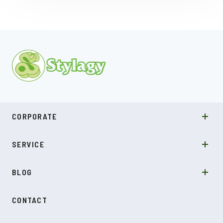
MISSION
CORPORATE
COMPANY
SDGs
システムソリューション
SERVICE
NEWS
カルチャー
LABO型開発
スキル
受託開発
BLOG
インタビュー
SDGs
CONTACT
ダイアリー