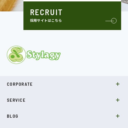
RECRUIT
採用サイトはこちら
MISSION
CORPORATE
COMPANY
SDGs
システムソリューション
SERVICE
NEWS
カルチャー
LABO型開発
スキル
受託開発
BLOG
インタビュー