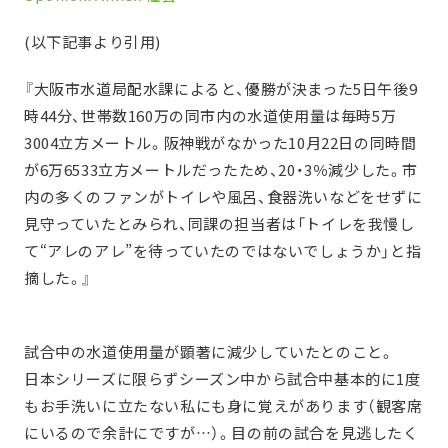
(以下記事より引用)
『大阪市水道局配水課によると、優勝が決まった5日午後9
時44分、世帯数160万の同市内の水道使用量は毎時5万
3004立方メートル。阪神戦がなかった10月22日の同時間
が6万6533立方メートルだったため、20・3％減少した。市
内の多くのファンがトイレや風呂、食器洗いなどをせずに
見守っていたとみられ、同課の担当者は「トイレを我慢し
て“アレのアレ”を待っていたのではないでしょうか」と指
摘した。』
試合中の水道使用量が顕著に減少していたとのこと。
日本シリーズに限らずシーズン中から試合中基本的に1度
もお手洗いに立たない私にも身に覚えがあります（観客席
にいるので余計にですが…）。目の前の試合を見逃したく