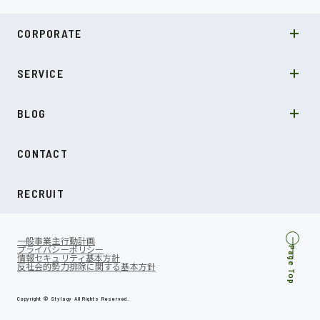
MISSION
CORPORATE
COMPANY
SDGs
システムソリューション
SERVICE
NEWS
カルチャー
LABO型開発
スキル
受託開発
BLOG
インタビュー
SDGs
CONTACT
ダイアリー
RECRUIT
一般事業主行動計画
プライバシーポリシー
Page Top
情報セキュリティ基本方針
反社会的勢力排除に関する基本方針
Copyright © Stylagy All Rights Reserved.