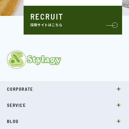
RECRUIT
採用サイトはこちら
MISSION
CORPORATE
COMPANY
SDGs
システムソリューション
SERVICE
NEWS
カルチャー
LABO型開発
スキル
受託開発
BLOG
インタビュー