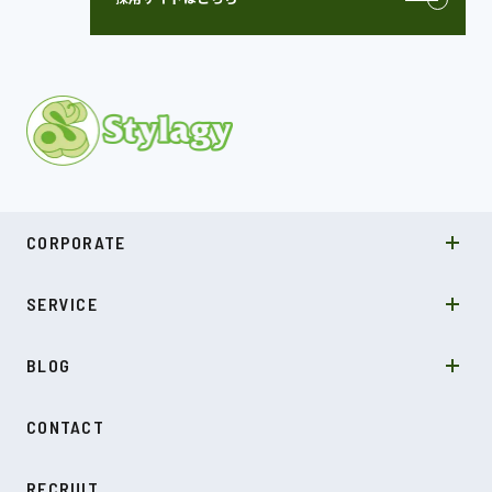
MISSION
CORPORATE
COMPANY
SDGs
システムソリューション
SERVICE
NEWS
カルチャー
LABO型開発
スキル
受託開発
BLOG
インタビュー
SDGs
CONTACT
ダイアリー
RECRUIT