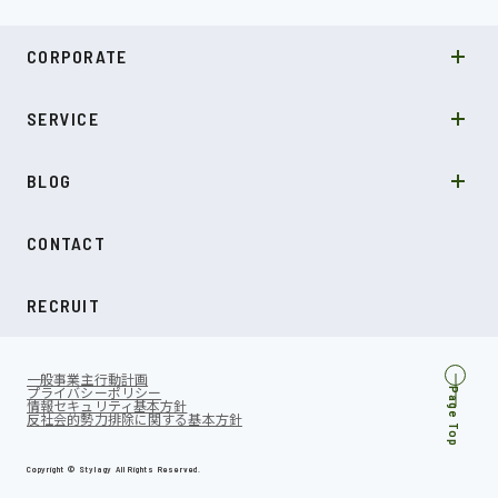
MISSION
CORPORATE
COMPANY
SDGs
システムソリューション
SERVICE
NEWS
カルチャー
LABO型開発
スキル
受託開発
BLOG
インタビュー
SDGs
CONTACT
ダイアリー
RECRUIT
一般事業主行動計画
プライバシーポリシー
Page Top
情報セキュリティ基本方針
反社会的勢力排除に関する基本方針
Copyright © Stylagy All Rights Reserved.