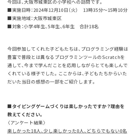
今回は、
大阪市城東区
の小学校への訪問です。
■
実施
日時
：
2024
年12月10日（火） 13時35分～15時10分
■
実施地域：
大阪市城東区
■対象：
小学4年生、5年生、6年生 合計18名
今回参加してくれた子どもたちは、プログラミング経験は
豊富で普段とは異なるプログラミンツールのScratchを
通して、今まで学んだことを応用しながらとても楽しんで
くれている様子でした。ここからは、子どもたちからいた
だいた当日の感想の一部をご紹介します。
■
タイピングゲームづくりは楽しかったですか？理由を
教えてください。
〈アンケート結果〉
楽しかった18人、少し楽しかった0人、どちらでもない0名