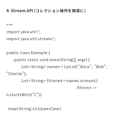
4. Stream API（コレクション操作を簡潔に）
===
import java.util.*;
import java.util.stream.*;
public class Example {
public static void main(String[] args) {
List<String> names = List.of("Alice", "Bob",
"Charlie");
List<String> filtered = names.stream()
.filter(n ->
n.startsWith("C"))
.map(String::toUpperCase)