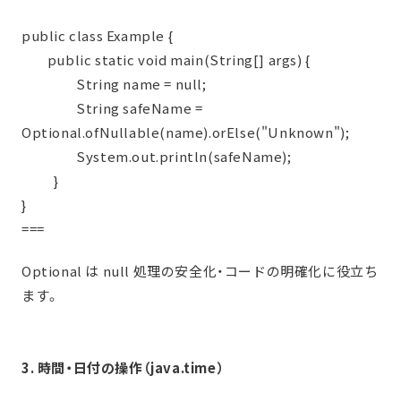
public class Example {
public static void main(String[] args) {
String name = null;
String safeName =
Optional.ofNullable(name).orElse("Unknown");
System.out.println(safeName);
}
}
===
Optional は null 処理の安全化・コードの明確化に役立ち
ます。
3. 時間・日付の操作（java.time）