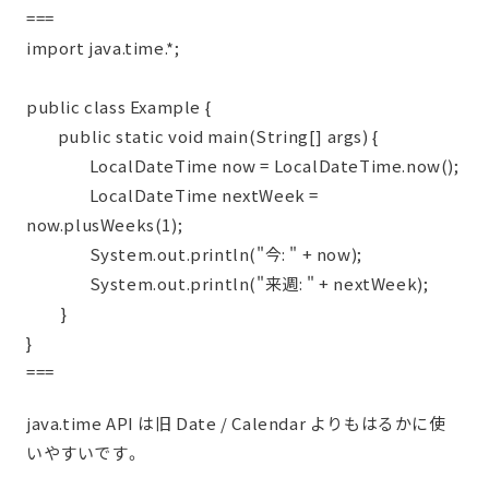
===
import java.time.*;
public class Example {
public static void main(String[] args) {
LocalDateTime now = LocalDateTime.now();
LocalDateTime nextWeek =
now.plusWeeks(1);
System.out.println("今: " + now);
System.out.println("来週: " + nextWeek);
}
}
===
java.time API は旧 Date / Calendar よりもはるかに使
いやすいです。