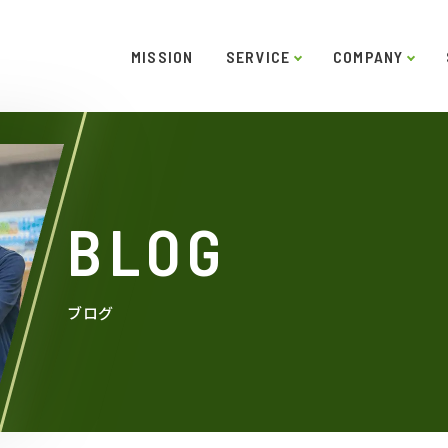
MISSION
SERVICE
COMPANY
ー
ご挨拶
システムソリューション
スキル
役員紹介
インタビュー
沿革
LABO型開発
アクセス
SDGs
受託開
BLOG
ブログ