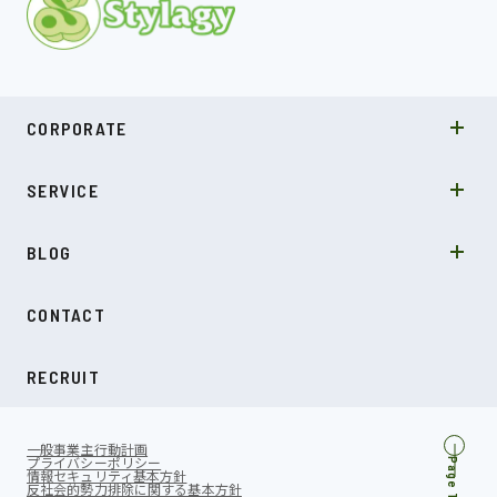
MISSION
CORPORATE
COMPANY
SDGs
システムソリューション
SERVICE
NEWS
カルチャー
LABO型開発
スキル
受託開発
BLOG
インタビュー
SDGs
CONTACT
ダイアリー
RECRUIT
一般事業主行動計画
プライバシーポリシー
Page Top
情報セキュリティ基本方針
反社会的勢力排除に関する基本方針