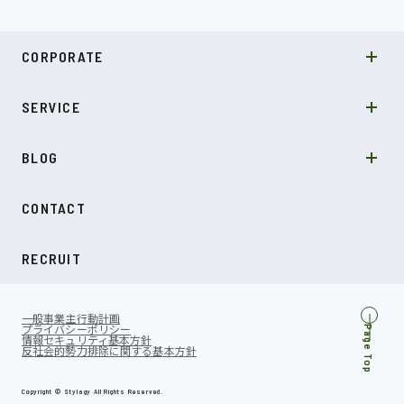
MISSION
CORPORATE
COMPANY
SDGs
システムソリューション
SERVICE
NEWS
カルチャー
LABO型開発
スキル
受託開発
BLOG
インタビュー
SDGs
CONTACT
ダイアリー
RECRUIT
一般事業主行動計画
プライバシーポリシー
Page Top
情報セキュリティ基本方針
反社会的勢力排除に関する基本方針
Copyright © Stylagy All Rights Reserved.