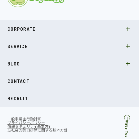
MISSION
CORPORATE
COMPANY
SDGs
システムソリューション
SERVICE
NEWS
カルチャー
LABO型開発
スキル
受託開発
BLOG
インタビュー
SDGs
CONTACT
ダイアリー
RECRUIT
一般事業主行動計画
プライバシーポリシー
Page Top
情報セキュリティ基本方針
反社会的勢力排除に関する基本方針