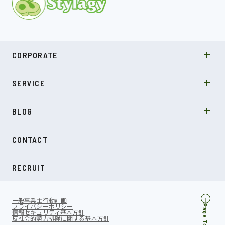
MISSION
CORPORATE
COMPANY
SDGs
システムソリューション
SERVICE
NEWS
カルチャー
LABO型開発
スキル
受託開発
BLOG
インタビュー
SDGs
CONTACT
ダイアリー
RECRUIT
一般事業主行動計画
プライバシーポリシー
Page Top
情報セキュリティ基本方針
反社会的勢力排除に関する基本方針