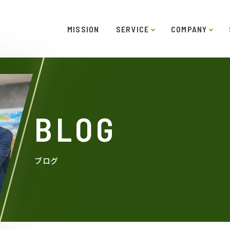
MISSION
SERVICE
COMPANY
ー
ご挨拶
システムソリューション
スキル
役員紹介
インタビュー
沿革
LABO型開発
アクセス
SDGs
受託開
BLOG
ブログ