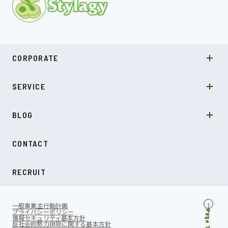
MISSION
CORPORATE
COMPANY
SDGs
システムソリューション
SERVICE
NEWS
カルチャー
LABO型開発
スキル
受託開発
BLOG
インタビュー
SDGs
CONTACT
ダイアリー
RECRUIT
一般事業主行動計画
プライバシーポリシー
Page Top
情報セキュリティ基本方針
反社会的勢力排除に関する基本方針