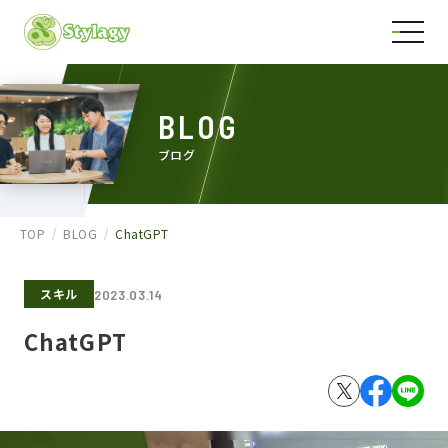
BLOG
ブログ
TOP
BLOG
ChatGPT
スキル
2023.03.14
ChatGPT