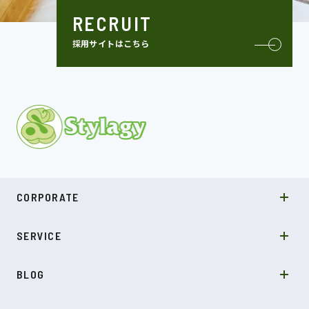
RECRUIT
採用サイトはこちら
MISSION
CORPORATE
COMPANY
SDGs
システムソリューション
SERVICE
NEWS
カルチャー
LABO型開発
スキル
受託開発
BLOG
インタビュー