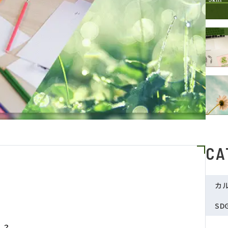
CA
カ
SD
！？