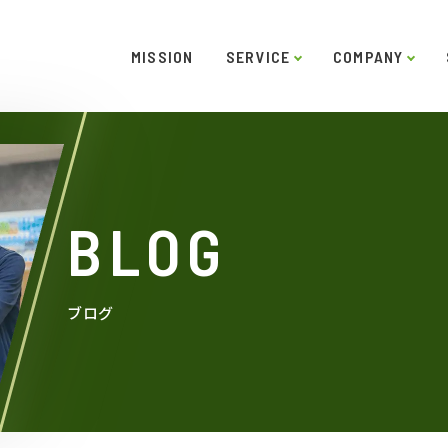
MISSION
SERVICE
COMPANY
ー
ご挨拶
システムソリューション
スキル
役員紹介
インタビュー
沿革
LABO型開発
アクセス
SDGs
受託開
BLOG
ブログ