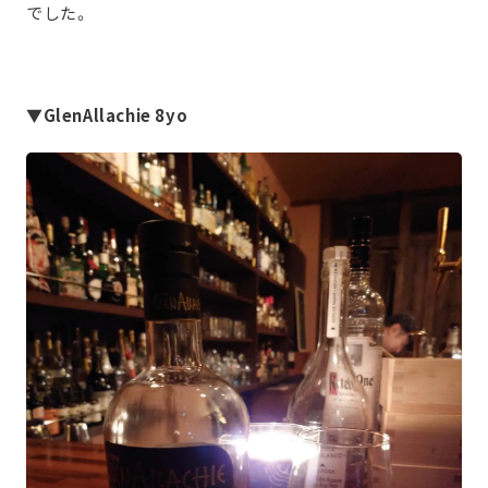
でした。
▼GlenAllachie 8yo