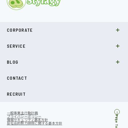
MISSION
CORPORATE
COMPANY
SDGs
システムソリューション
SERVICE
NEWS
カルチャー
LABO型開発
スキル
受託開発
BLOG
インタビュー
SDGs
CONTACT
ダイアリー
RECRUIT
一般事業主行動計画
プライバシーポリシー
Page Top
情報セキュリティ基本方針
反社会的勢力排除に関する基本方針