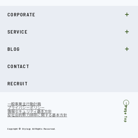
MISSION
CORPORATE
COMPANY
SDGs
システムソリューション
SERVICE
NEWS
カルチャー
LABO型開発
スキル
受託開発
BLOG
インタビュー
SDGs
CONTACT
ダイアリー
RECRUIT
一般事業主行動計画
プライバシーポリシー
Page Top
情報セキュリティ基本方針
反社会的勢力排除に関する基本方針
Copyright © Stylagy All Rights Reserved.