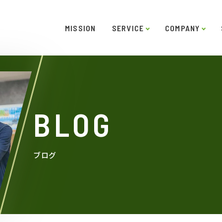
MISSION
SERVICE
COMPANY
ー
ご挨拶
システムソリューション
スキル
役員紹介
インタビュー
沿革
LABO型開発
アクセス
SDGs
受託開
BLOG
ブログ