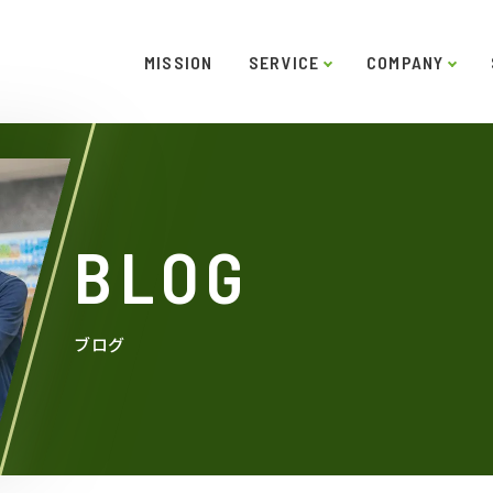
MISSION
SERVICE
COMPANY
ー
ご挨拶
システムソリューション
スキル
役員紹介
インタビュー
沿革
LABO型開発
アクセス
SDGs
受託開
BLOG
ブログ