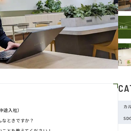
CA
カ
年中途入社）
SD
んなときですか？
いことを教えてください！