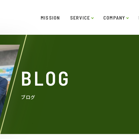
MISSION
SERVICE
COMPANY
ー
ご挨拶
システムソリューション
スキル
役員紹介
インタビュー
沿革
LABO型開発
アクセス
SDGs
受託開
BLOG
ブログ