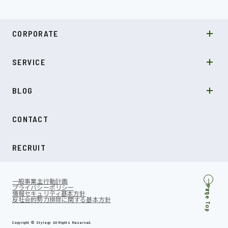
MISSION
CORPORATE
COMPANY
SDGs
システムソリューション
SERVICE
NEWS
カルチャー
LABO型開発
スキル
受託開発
BLOG
インタビュー
SDGs
CONTACT
ダイアリー
RECRUIT
一般事業主行動計画
プライバシーポリシー
Page Top
情報セキュリティ基本方針
反社会的勢力排除に関する基本方針
Copyright © Stylagy All Rights Reserved.