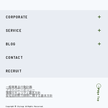
MISSION
CORPORATE
COMPANY
SDGs
システムソリューション
SERVICE
NEWS
カルチャー
LABO型開発
スキル
受託開発
BLOG
インタビュー
SDGs
CONTACT
ダイアリー
RECRUIT
一般事業主行動計画
プライバシーポリシー
Page Top
情報セキュリティ基本方針
反社会的勢力排除に関する基本方針
Copyright © Stylagy All Rights Reserved.