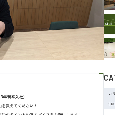
CA
カ
23年新卒入社）
SD
由を教えてください！
成功のポイントやアドバイスをお願いします！