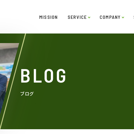
MISSION
SERVICE
COMPANY
ー
ご挨拶
システムソリューション
スキル
役員紹介
インタビュー
沿革
LABO型開発
アクセス
SDGs
受託開
BLOG
ブログ