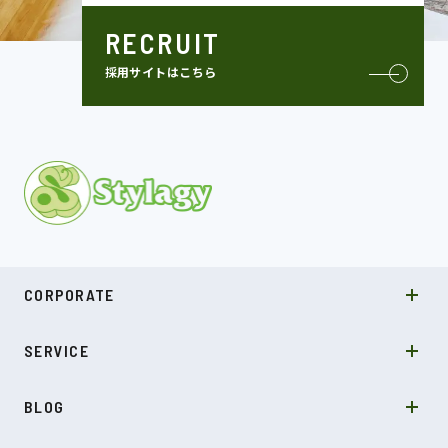
RECRUIT
採用サイトはこちら
MISSION
CORPORATE
COMPANY
SDGs
システムソリューション
SERVICE
NEWS
カルチャー
LABO型開発
スキル
受託開発
BLOG
インタビュー