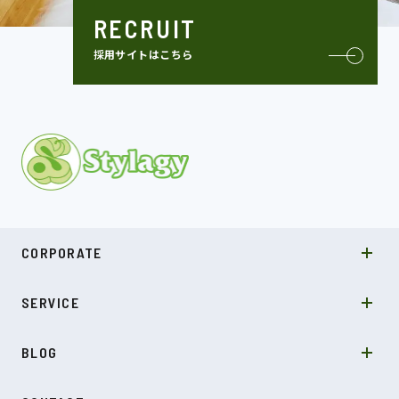
RECRUIT
採用サイトはこちら
MISSION
CORPORATE
COMPANY
SDGs
システムソリューション
SERVICE
NEWS
カルチャー
LABO型開発
スキル
受託開発
BLOG
インタビュー
SDGs